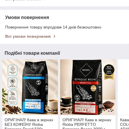
Умови повернення
Повернення товару впродовж 14 днів безкоштовно
Всі умови повернення
Подібні товари компанії
ОРИГІНАЛ! Кава в зернах
ОРИГІНАЛ! Кава в зернах
Кава
БЕЗ КОФЕЇНУ Rioba
Rioba PERFETTO
COL
Espresso Decaf 500г
Espresso Beans 3000 г,
ARAB