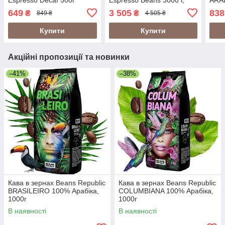
(Rioba Espresso
купаж 80/20 Італія (Rioba
(Col
649
3 505
838
₴
₴
849 ₴
4 505 ₴
Decaffeinated) 500г Італія
Gold, Rioba Espresso 3 кг)
100
Купити
Купити
Акційні пропозиції та новинки
–41%
–38%
Кава в зернах Beans Republic
Кава в зернах Beans Republic
BRASILEIRO 100% Арабіка,
COLUMBIANA 100% Арабіка,
1000г
1000г
В наявності
В наявності