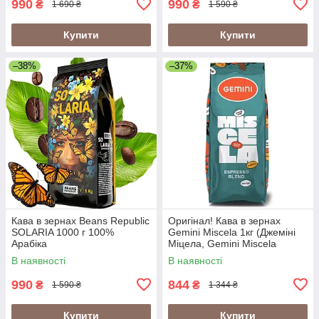
990
990
₴
₴
1 690 ₴
1 590 ₴
Купити
Купити
–38%
–37%
Кава в зернах Beans Republic
Оригінал! Кава в зернах
SOLARIA 1000 г 100%
Gemini Miscela 1кг (Джеміні
Арабіка
Міцела, Gemini Miscela
Espresso), 60% арабіка/40%
В наявності
В наявності
робуста
990
844
₴
₴
1 590 ₴
1 344 ₴
Купити
Купити