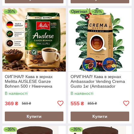
–35%
Оригінал
–35%
ОИГІНАЛ! Кава в зернах
ОРИГІНАЛ! Кава в зернах
Melitta AUSLESE Ganze
Ambassador Vending Crema
Bohnen 500 г Німеччина
Gusto 1кг (Ambassador
Crema Gusto Vending)
В наявності
В наявності
369
555
₴
₴
569 ₴
855 ₴
Купити
Купити
–35%
–35%