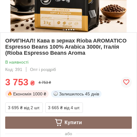
ОРИГІНАЛ! Кава в зернах Rioba AROMATICO
Espresso Beans 100% Arabica 3000г, Італія
(Rioba Espresso Beans Aroma
В наявності
Код: 391
Опт і роздріб
3 753
₴
4 753 ₴
Економія
1000 ₴
Залишилось
45 днів
3 695 ₴
від 2 шт.
3 665 ₴
від 4 шт.
Купити
або