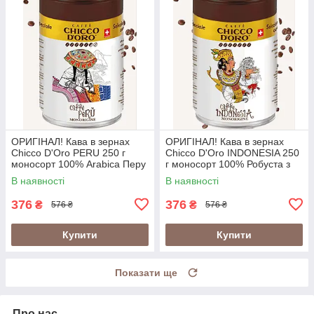
ОРИГІНАЛ! Кава в зернах
ОРИГІНАЛ! Кава в зернах
Chicco D'Oro PERU 250 г
Chicco D'Oro INDONESIA 250
моносорт 100% Arabica Перу
г моносорт 100% Робуста з
у металевій банці
вулканічних ґрунтів Індонезії
В наявності
В наявності
(Швейцарія)
у банці (Швейцарія)
376
376
₴
₴
576 ₴
576 ₴
Купити
Купити
Показати ще
Про нас