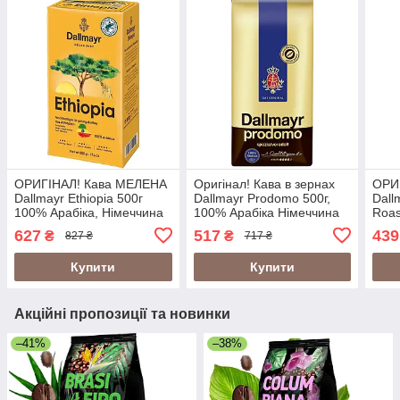
ОРИГІНАЛ! Кава МЕЛЕНА
Оригінал! Кава в зернах
ОРИГ
Dallmayr Ethiopia 500г
Dallmayr Prodomo 500г,
Dall
100% Арабіка, Німеччина
100% Арабіка Німеччина
Roas
(Даллмайр Ефіопія)
Німе
627
517
439
₴
₴
827 ₴
717 ₴
Купити
Купити
Акційні пропозиції та новинки
–41%
–38%