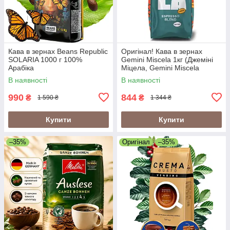
Кава в зернах Beans Republic
Оригінал! Кава в зернах
SOLARIA 1000 г 100%
Gemini Miscela 1кг (Джеміні
Арабіка
Міцела, Gemini Miscela
Espresso), 60% арабіка/40%
В наявності
В наявності
робуста
990
844
₴
₴
1 590 ₴
1 344 ₴
Купити
Купити
–35%
Оригінал
–35%