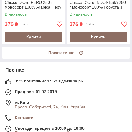
Chicco D'Oro PERU 250 г
Chicco D'Oro INDONESIA 250
моносорт 100% Arabica Перу
г моносорт 100% Робуста з
у металевій банці
вулканічних ґрунтів Індонезії
В наявності
В наявності
(Швейцарія)
у банці (Швейцарія)
376
376
₴
₴
576 ₴
576 ₴
Купити
Купити
Показати ще
Про нас
99% позитивних з 558 відгуків за рік
Працює з 01.07.2019
м. Київ
Просп. Соборності, 7а, Київ, Україна
Контакти
Сьогодні працює з 10:00 до 18:00