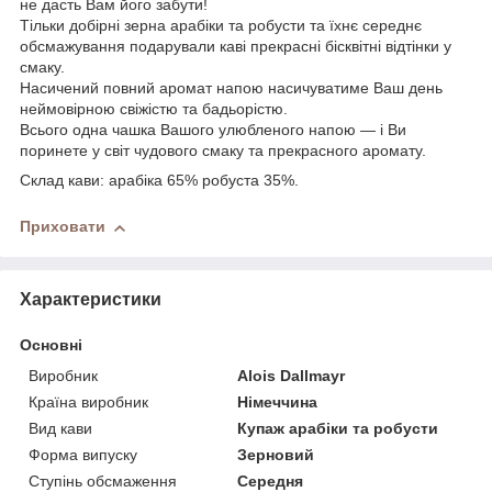
не дасть Вам його забути!
Тільки добірні зерна арабіки та робусти та їхнє середнє
обсмажування подарували каві прекрасні бісквітні відтінки у
смаку.
Насичений повний аромат напою насичуватиме Ваш день
неймовірною свіжістю та бадьорістю.
Всього одна чашка Вашого улюбленого напою — і Ви
поринете у світ чудового смаку та прекрасного аромату.
Склад кави: арабіка 65% робуста 35%.
Приховати
Характеристики
Основні
Виробник
Alois Dallmayr
Країна виробник
Німеччина
Вид кави
Купаж арабіки та робусти
Форма випуску
Зерновий
Ступінь обсмаження
Середня