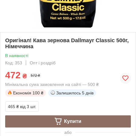
Оригінал! Кава зернова Dallmayr Classic 500г,
Німеччина
В наявності
Код: 353
Опт і роздріб
472
₴
572 ₴
Мінімальна сума замовлення на сайті — 500 ₴
Економія
100 ₴
Залишилось
5 днів
465 ₴
від 3 шт.
Купити
або