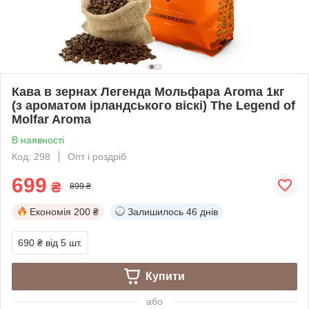
Кава в зернах Легенда Мольфара Aroma 1кг
(з ароматом ірландського віскі) The Legend of
Molfar Aroma
В наявності
Код: 298
Опт і роздріб
699
₴
899 ₴
Економія
200 ₴
Залишилось
46 днів
690 ₴
від 5 шт.
Купити
або