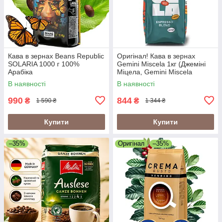
Кава в зернах Beans Republic
Оригінал! Кава в зернах
SOLARIA 1000 г 100%
Gemini Miscela 1кг (Джеміні
Арабіка
Міцела, Gemini Miscela
Espresso), 60% арабіка/40%
В наявності
В наявності
робуста
990
844
₴
₴
1 590 ₴
1 344 ₴
Купити
Купити
–35%
Оригінал
–35%