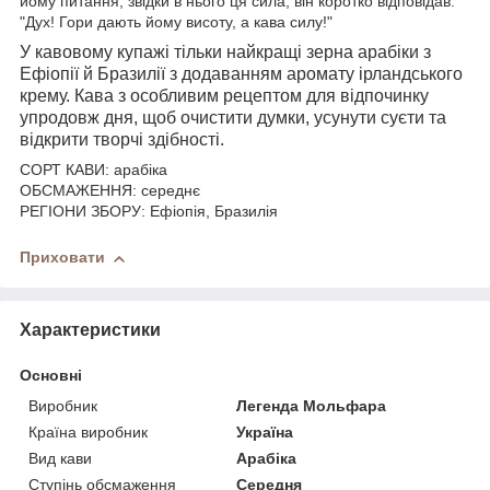
йому питання, звідки в нього ця сила, він коротко відповідав:
"Дух! Гори дають йому висоту, а кава силу!"
У кавовому купажі тільки найкращі зерна арабіки з
Ефіопії й Бразилії з додаванням аромату ірландського
крему. Кава з особливим рецептом для відпочинку
упродовж дня, щоб очистити думки, усунути суєти та
відкрити творчі здібності.
СОРТ КАВИ: арабіка
ОБСМАЖЕННЯ: середнє
РЕГІОНИ ЗБОРУ: Ефіопія, Бразилія
Приховати
Характеристики
Основні
Виробник
Легенда Мольфара
Країна виробник
Україна
Вид кави
Арабіка
Ступінь обсмаження
Середня