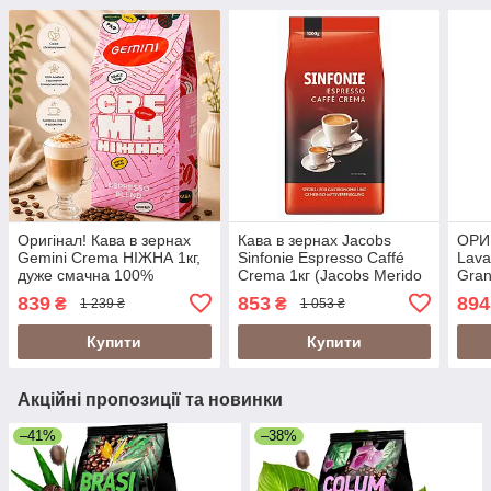
Оригінал! Кава в зернах
Кава в зернах Jacobs
ОРИГ
Gemini Crema НІЖНА 1кг,
Sinfonie Espresso Caffé
Lava
дуже смачна 100%
Crema 1кг (Jacobs Merido
Gran
арабіка з ароматом
Aroma)
Італ
839
853
894
₴
₴
1 239 ₴
1 053 ₴
ірландського крему (Irish
Лава
Cream)
Купити
Купити
Акційні пропозиції та новинки
–41%
–38%