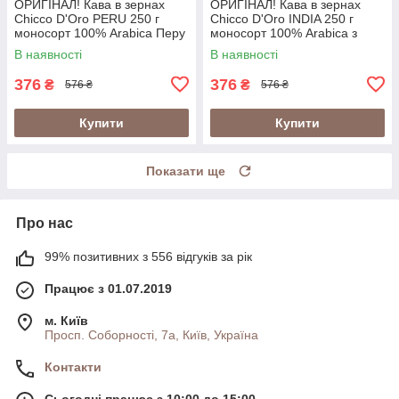
ОРИГІНАЛ! Кава в зернах
ОРИГІНАЛ! Кава в зернах
Chicco D'Oro PERU 250 г
Chicco D'Oro INDIA 250 г
моносорт 100% Arabica Перу
моносорт 100% Arabica з
у металевій банці
лісів Індії у металевій банці
В наявності
В наявності
(Швейцарія)
(Швейцарія)
376
376
₴
₴
576 ₴
576 ₴
Купити
Купити
Показати ще
Про нас
99% позитивних з 556 відгуків за рік
Працює з 01.07.2019
м. Київ
Просп. Соборності, 7а, Київ, Україна
Контакти
Сьогодні працює з 10:00 до 15:00