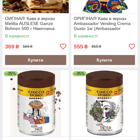
ОИГІНАЛ! Кава в зернах
ОРИГІНАЛ! Кава в зернах
Melitta AUSLESE Ganze
Ambassador Vending Crema
Bohnen 500 г Німеччина
Gusto 1кг (Ambassador
Crema Gusto Vending)
В наявності
В наявності
369
555
₴
₴
569 ₴
855 ₴
Купити
Купити
–35%
–35%