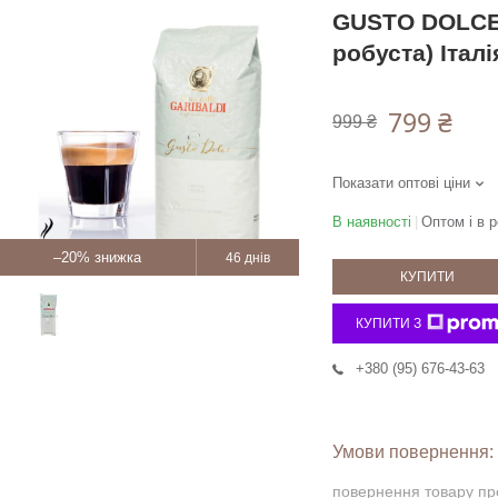
GUSTO DOLCE,
робуста) Італі
799 ₴
999 ₴
Показати оптові ціни
В наявності
Оптом і в р
–20%
46 днів
КУПИТИ
КУПИТИ З
+380 (95) 676-43-63
повернення товару пр