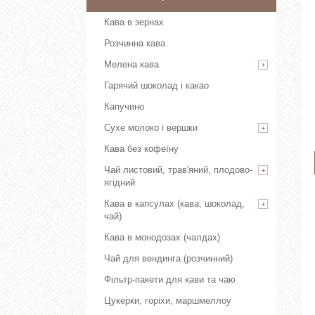
Кава в зернах
Розчинна кава
Мелена кава
Гарячий шоколад і какао
Капучино
Сухе молоко і вершки
Кава без кофеїну
Чай листовий, трав'яний, плодово-
ягідний
Кава в капсулах (кава, шоколад,
чай)
Кава в монодозах (чалдах)
Чай для вендинга (розчинний)
Фільтр-пакети для кави та чаю
Цукерки, горіхи, маршмеллоу