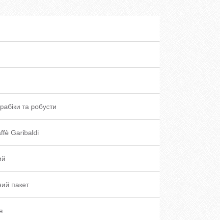
рабіки та робусти
ffè Garibaldi
ий
ий пакет
я