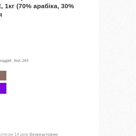
 1кг (70% арабіка, 30%
я
оздріб
Код:
265
отягом 14 днів
безкоштовно