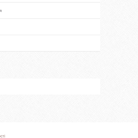
я
сті