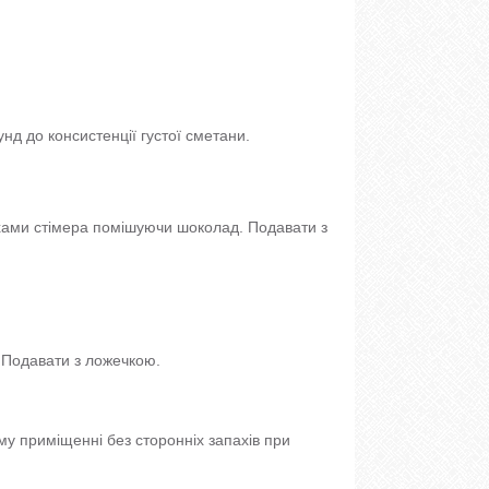
нд до консистенції густої сметани.
ухами стімера помішуючи шоколад. Подавати з
. Подавати з ложечкою.
му приміщенні без сторонніх запахів при