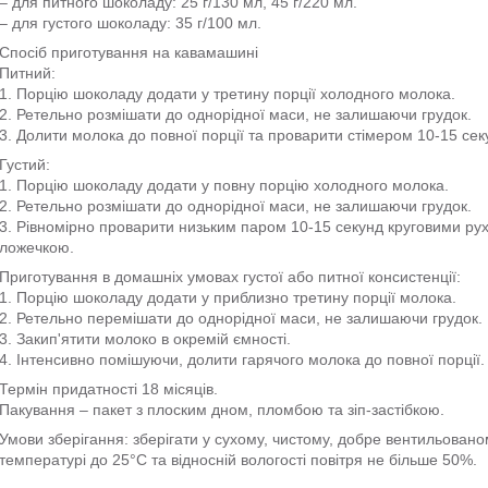
– для питного шоколаду: 25 г/130 мл, 45 г/220 мл.
– для густого шоколаду: 35 г/100 мл.
Спосіб приготування на кавамашині
Питний:
1. Порцію шоколаду додати у третину порції холодного молока.
2. Ретельно розмішати до однорідної маси, не залишаючи грудок.
3. Долити молока до повної порції та проварити стімером 10-15 секу
Густий:
1. Порцію шоколаду додати у повну порцію холодного молока.
2. Ретельно розмішати до однорідної маси, не залишаючи грудок.
3. Рівномірно проварити низьким паром 10-15 секунд круговими р
ложечкою.
Приготування в домашніх умовах густої або питної консистенції:
1. Порцію шоколаду додати у приблизно третину порції молока.
2. Ретельно перемішати до однорідної маси, не залишаючи грудок.
3. Закип'ятити молоко в окремій ємності.
4. Інтенсивно помішуючи, долити гарячого молока до повної порції
Термін придатності 18 місяців.
Пакування – пакет з плоским дном, пломбою та зіп-застібкою.
Умови зберігання: зберігати у сухому, чистому, добре вентильовано
температурі до 25°С та відносній вологості повітря не більше 50%.