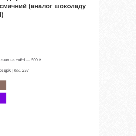
 смачний (аналог шоколаду
і)
ення на сайті — 500 ₴
оздріб
Код:
238