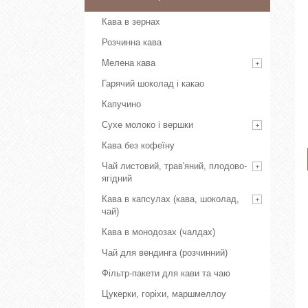
Кава в зернах
Розчинна кава
Мелена кава
Гарячий шоколад і какао
Капучино
Сухе молоко і вершки
Кава без кофеїну
Чай листовий, трав'яний, плодово-
ягідний
Кава в капсулах (кава, шоколад,
чай)
Кава в монодозах (чалдах)
Чай для вендинга (розчинний)
Фільтр-пакети для кави та чаю
Цукерки, горіхи, маршмеллоу