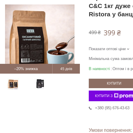
C&C 1кг дуже
Ristora у банц
399 ₴
499 ₴
Показати оптові ціни
Мінімальна сума замовл
–20%
В наявності
Оптом і в р
45 днів
КУПИТИ
КУПИТИ З
+380 (95) 676-43-63