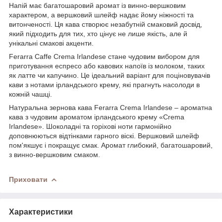
Напій має багатошаровий аромат із винно-вершковим
характером, а вершковий шлейф надає йому ніжності та
витонченості. Ця кава створює незабутній смаковий досвід,
який підходить для тих, хто цінує не лише якість, але й
унікальні смакові акценти.
Ferarra Caffe Crema Irlandese стане чудовим вибором для
приготування еспресо або кавових напоїв із молоком, таких
як латте чи капучино. Це ідеальний варіант для поціновувачів
кави з нотами ірландського крему, які прагнуть насолоди в
кожній чашці.
Натуральна зернова кава Ferarra Crema Irlandese – ароматна
кава з чудовим ароматом ірландського крему «Crema
Irlandese». Шоколадні та горіхові ноти гармонійно
доповнюються відтінками гарного віскі. Вершковий шлейф
пом'якшує і покращує смак. Аромат глибокий, багатошаровий,
з винно-вершковим смаком.
Приховати
Характеристики