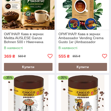
ОИГІНАЛ! Кава в зернах
ОРИГІНАЛ! Кава в зернах
Melitta AUSLESE Ganze
Ambassador Vending Crema
Bohnen 500 г Німеччина
Gusto 1кг (Ambassador
Crema Gusto Vending)
В наявності
В наявності
369
555
₴
₴
569 ₴
855 ₴
Купити
Купити
–35%
–35%