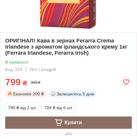
ОРИГІНАЛ! Кава в зернах Ferarra Crema
Irlandese з ароматом ірландського крему 1кг
(Ferrara Irlandese, Ferarra Irish)
В наявності
Код: 229
Опт і роздріб
799
₴
999 ₴
Економія
200 ₴
Залишилось
5 днів
790 ₴
від 2 шт.
784 ₴
від 6 шт.
Купити
або