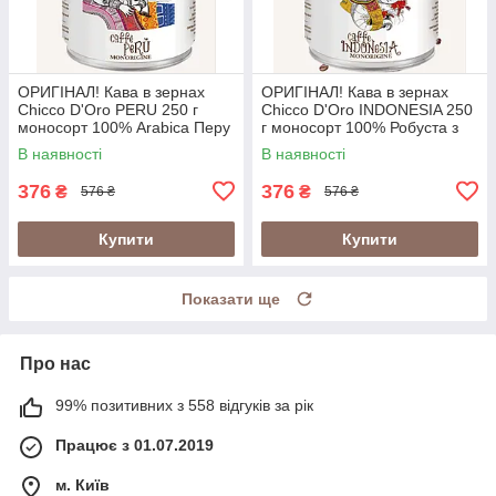
ОРИГІНАЛ! Кава в зернах
ОРИГІНАЛ! Кава в зернах
Chicco D'Oro PERU 250 г
Chicco D'Oro INDONESIA 250
моносорт 100% Arabica Перу
г моносорт 100% Робуста з
у металевій банці
вулканічних ґрунтів Індонезії
В наявності
В наявності
(Швейцарія)
у банці (Швейцарія)
376
376
₴
₴
576 ₴
576 ₴
Купити
Купити
Показати ще
Про нас
99% позитивних з 558 відгуків за рік
Працює з 01.07.2019
м. Київ