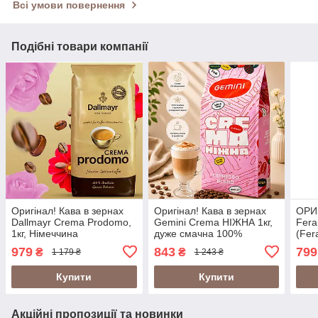
Всі умови повернення
Подібні товари компанії
Оригінал! Кава в зернах
Оригінал! Кава в зернах
ОРИГ
Dallmayr Crema Prodomo,
Gemini Crema НІЖНА 1кг,
Fera
1кг, Німеччина
дуже смачна 100%
(Fer
арабіка з ароматом
Arab
979
843
799
₴
₴
1 179 ₴
1 243 ₴
ірландського крему (Irish
Фера
Cream)
Купити
Купити
Акційні пропозиції та новинки