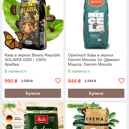
Кава в зернах Beans Republic
Оригінал! Кава в зернах
SOLARIA 1000 г 100%
Gemini Miscela 1кг (Джеміні
Арабіка
Міцела, Gemini Miscela
Espresso), 60% арабіка/40%
В наявності
В наявності
робуста
990
844
₴
₴
1 590 ₴
1 344 ₴
Купити
Купити
–35%
Оригінал
–35%