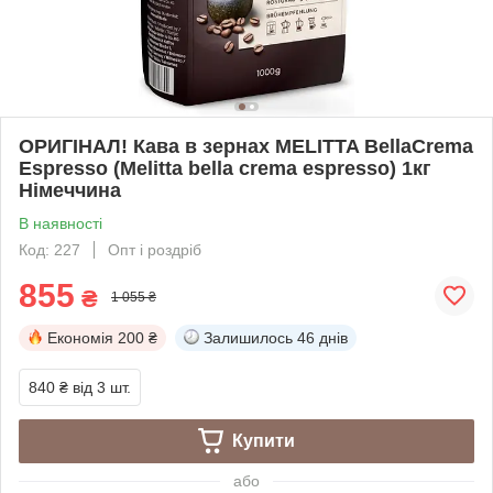
ОРИГІНАЛ! Кава в зернах MELITTA BellaCrema
Espresso (Melitta bella crema espresso) 1кг
Німеччина
В наявності
Код: 227
Опт і роздріб
855
₴
1 055 ₴
Економія
200 ₴
Залишилось
46 днів
840 ₴
від 3 шт.
Купити
або