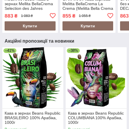
зернах Mellita BellaCrema
Melitta BellaCrema La
без 
Selection des Jahres
Crema (Melitta Bella Crema
DECA
ATHIOPIEN 1кг, 100%
La Crema), 1кг
Bell
883
855
863
₴
₴
1 083 ₴
1 055 ₴
Arabica з нотками темного
шоколаду і вишні
Купити
Купити
Акційні пропозиції та новинки
–41%
–38%
Кава в зернах Beans Republic
Кава в зернах Beans Republic
BRASILEIRO 100% Арабіка,
COLUMBIANA 100% Арабіка,
1000г
1000г