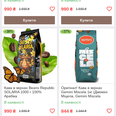
В наявності
В наявності
990
990
₴
₴
1 690 ₴
1 590 ₴
Купити
Купити
–38%
–37%
Кава в зернах Beans Republic
Оригінал! Кава в зернах
SOLARIA 1000 г 100%
Gemini Miscela 1кг (Джеміні
Арабіка
Міцела, Gemini Miscela
Espresso), 60% арабіка/40%
В наявності
В наявності
робуста
990
844
₴
₴
1 590 ₴
1 344 ₴