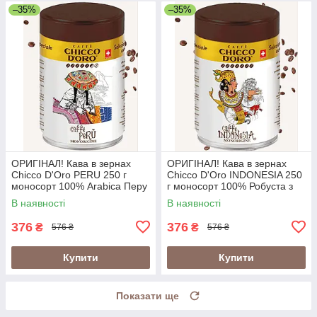
–35%
–35%
ОРИГІНАЛ! Кава в зернах
ОРИГІНАЛ! Кава в зернах
Chicco D'Oro PERU 250 г
Chicco D'Oro INDONESIA 250
моносорт 100% Arabica Перу
г моносорт 100% Робуста з
у металевій банці
вулканічних ґрунтів Індонезії
В наявності
В наявності
(Швейцарія)
у банці (Швейцарія)
376
376
₴
₴
576 ₴
576 ₴
Купити
Купити
Показати ще