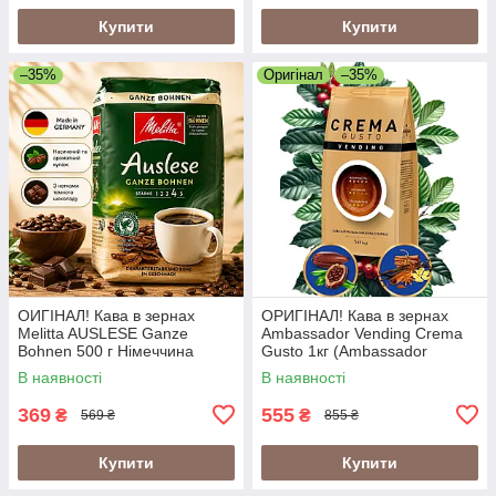
Купити
Купити
–35%
Оригінал
–35%
ОИГІНАЛ! Кава в зернах
ОРИГІНАЛ! Кава в зернах
Melitta AUSLESE Ganze
Ambassador Vending Crema
Bohnen 500 г Німеччина
Gusto 1кг (Ambassador
Crema Gusto Vending)
В наявності
В наявності
369
555
₴
₴
569 ₴
855 ₴
Купити
Купити