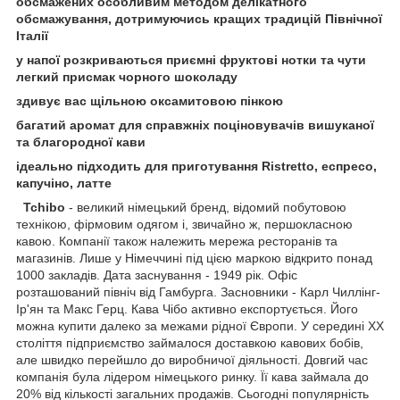
обсмажених особливим методом делікатного
обсмажування, дотримуючись кращих традицій Північної
Італії
у напої розкриваються приємні фруктові нотки та чути
легкий присмак чорного шоколаду
здивує вас щільною оксамитовою пінкою
багатий аромат для справжніх поціновувачів вишуканої
та благородної кави
ідеально підходить для приготування Ristretto, еспресо,
капучіно, латте
Tchibo
- великий німецький бренд, відомий побутовою
технікою, фірмовим одягом і, звичайно ж, першокласною
кавою. Компанії також належить мережа ресторанів та
магазинів. Лише у Німеччині під цією маркою відкрито понад
1000 закладів. Дата заснування - 1949 рік. Офіс
розташований північ від Гамбурга. Засновники - Карл Чиллінг-
Ір'ян та Макс Герц. Кава Чібо активно експортується. Його
можна купити далеко за межами рідної Європи. У середині XX
століття підприємство займалося доставкою кавових бобів,
але швидко перейшло до виробничої діяльності. Довгий час
компанія була лідером німецького ринку. Її кава займала до
20% від кількості загальних продажів. Сьогодні популярність