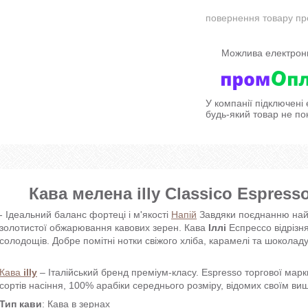
повернення товару пр
У компанії підключені
будь-який товар не по
Кава мелена illy Classico Espress
- Ідеальний баланс фортеці і м'якості
Напій
Завдяки поєднанню найлі
золотистої обжарювання кавових зерен. Кава
Іллі
Еспрессо відрізня
солодощів. Добре помітні нотки свіжого хліба, карамелі та шоколаду
Кава
illy
– Італійський бренд преміум-класу. Espresso торгової мар
сортів насіння, 100% арабіки середнього розміру, відомих своїм в
Тип кави
: Кава в зернах