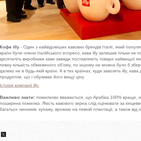
Кофе illy
- Один з найвідоміших кавових брендів Італії, який популя
країні були члени італійського еспресо, кава illy залишив тільки не
десятиліть виробники кави завжди поставляють товари найвищої якос
певну кількість обмеженого об'єму, по іншому не можна було б збере
далеко не в будь-якій країні. А в тих країнах, куди завозять illy, ка
продуктом, що і обузиває його вищу ціну.
Історія компанії illy.
Важливо знати:
помилково вважається, що Арабіка 100% краще, ні
поширена помилка. Якість кавового зерна слід оцінювати за кінцев
багатьох чинників: купажу, врожаю на певній плантації, а також від