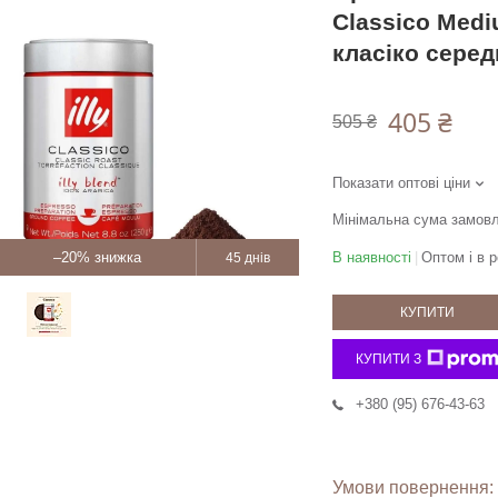
Classico Mediu
класіко сере
405 ₴
505 ₴
Показати оптові ціни
Мінімальна сума замовл
–20%
В наявності
Оптом і в р
45 днів
КУПИТИ
КУПИТИ З
+380 (95) 676-43-63