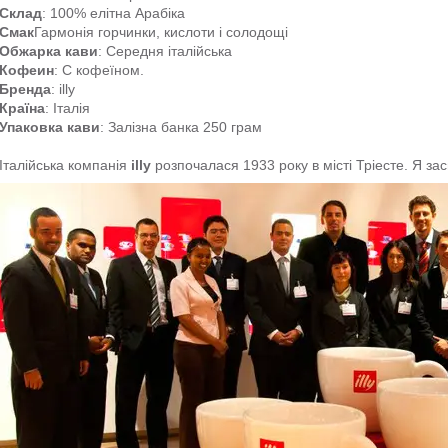
Склад
: 100% елітна Арабіка
Смак
Гармонія горчинки, кислоти і солодощі
Обжарка кави
: Середня італійська
Кофеин
: С кофеїном.
Бренда
: illy
Країна
: Італія
Упаковка кави
: Залізна банка 250 грам
Італійська компанія
illy
розпочалася 1933 року в місті Тріесте. Я за