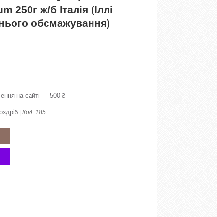
m 250г ж/б Італія (Іллі
днього обсмажування)
ення на сайті — 500 ₴
оздріб
Код:
185