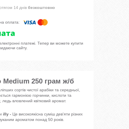
отягом 14 днів
безкоштовно
 електронні платежі. Тепер ви можете купити
кидаючи сайту.
o Medium 250 грам ж/б
пших сортів чистої арабіки та середньої,
ється гармонією горчинки, кислоти та
, ледь вловлений квітковий аромат.
ки
illy -
Це високоякісна суміш дев'яти різних
ишуканим ароматом понад 50 років.