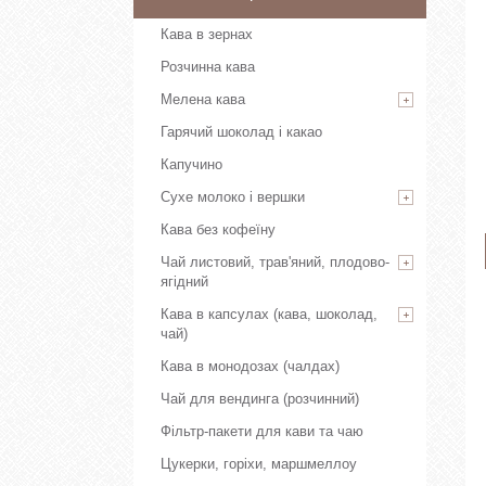
Кава в зернах
Розчинна кава
Мелена кава
Гарячий шоколад і какао
Капучино
Сухе молоко і вершки
Кава без кофеїну
Чай листовий, трав'яний, плодово-
ягідний
Кава в капсулах (кава, шоколад,
чай)
Кава в монодозах (чалдах)
Чай для вендинга (розчинний)
Фільтр-пакети для кави та чаю
Цукерки, горіхи, маршмеллоу