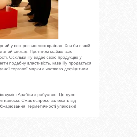
рний у всіх розвинених країнах. Хоч би в якій
 поганий спогад. Протягом майже всіх
ті. Оскільки illy видає свою продукцію у
гти подабну властивість, кава illy продається
ва даної торгової марки є частково дефіцитним
ж суміш Арабіки з робустою. Це дуже
им напоєм. Смак еспресо залежить від
 обжарювання, герметичності упаковки!