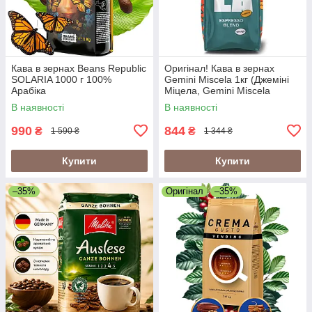
Кава в зернах Beans Republic
Оригінал! Кава в зернах
SOLARIA 1000 г 100%
Gemini Miscela 1кг (Джеміні
Арабіка
Міцела, Gemini Miscela
Espresso), 60% арабіка/40%
В наявності
В наявності
робуста
990
844
₴
₴
1 590 ₴
1 344 ₴
Купити
Купити
–35%
Оригінал
–35%