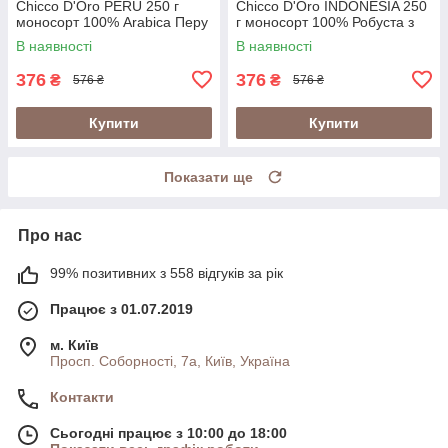
Chicco D'Oro PERU 250 г
Chicco D'Oro INDONESIA 250
моносорт 100% Arabica Перу
г моносорт 100% Робуста з
у металевій банці
вулканічних ґрунтів Індонезії
В наявності
В наявності
(Швейцарія)
у банці (Швейцарія)
376
376
₴
₴
576 ₴
576 ₴
Купити
Купити
Показати ще
Про нас
99% позитивних з 558 відгуків за рік
Працює з 01.07.2019
м. Київ
Просп. Соборності, 7а, Київ, Україна
Контакти
Сьогодні працює з 10:00 до 18:00