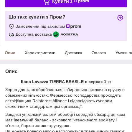
Купити з
Що таке купити з Пром?
Замовлення під захистом
Доступна доставка
Опис
Характеристики
Доставка
Оплата
Умови п
Опис
Кава Lavazza TIERRA BRASILE в зернах 1 кг
Зерно для каші
обробляється і збирається виключно вручну в
обмежених кількостях. Фермерські господарства проходять
сетріфікацию Rainforest Alliance і відповідають суворим
екологічним стандартам цієї організації.
Завдяки унікальній вологій обробці і середній обжарці ця кава
має ідеальний баланс - яскравого інтенсивного аромату і
м'якою, бархатистою структурою.
Ви можете повною мірою насолодитися традиційним смаком