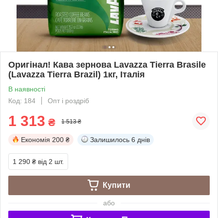
Оригінал! Кава зернова Lavazza Tierra Brasile
(Lavazza Tierra Brazil) 1кг, Італія
В наявності
Код: 184
Опт і роздріб
1 313
₴
1 513 ₴
Економія
200 ₴
Залишилось
6 днів
1 290 ₴
від 2 шт.
Купити
або