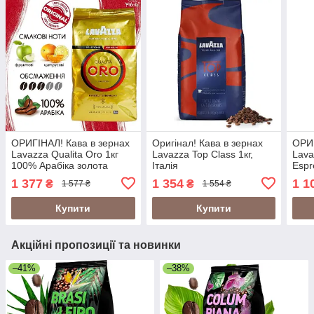
ОРИГІНАЛ! Кава в зернах
Оригінал! Кава в зернах
ОРИГ
Lavazza Qualita Oro 1кг
Lavazza Top Class 1кг,
Lava
100% Арабіка золота
Італія
Espr
Італія (LAVAZZA ORO)
1 377
1 354
1 1
₴
₴
1 577 ₴
1 554 ₴
Купити
Купити
Акційні пропозиції та новинки
–41%
–38%