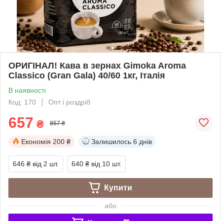
ОРИГІНАЛ! Кава в зернах Gimoka Aroma
Classico (Gran Gala) 40/60 1кг, Італія
В наявності
Код: 170
Опт і роздріб
657
₴
857 ₴
Економія
200 ₴
Залишилось
6 днів
646 ₴
від 2 шт.
640 ₴
від 10 шт.
Купити
або