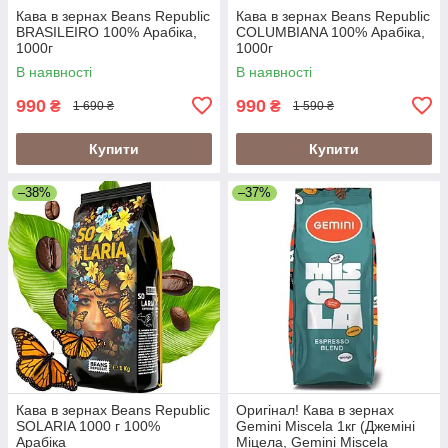
Кава в зернах Beans Republic
Кава в зернах Beans Republic
BRASILEIRO 100% Арабіка,
COLUMBIANA 100% Арабіка,
1000г
1000г
В наявності
В наявності
990
990
₴
₴
1 690 ₴
1 590 ₴
Купити
Купити
–38%
–37%
Кава в зернах Beans Republic
Оригінал! Кава в зернах
SOLARIA 1000 г 100%
Gemini Miscela 1кг (Джеміні
Арабіка
Міцела, Gemini Miscela