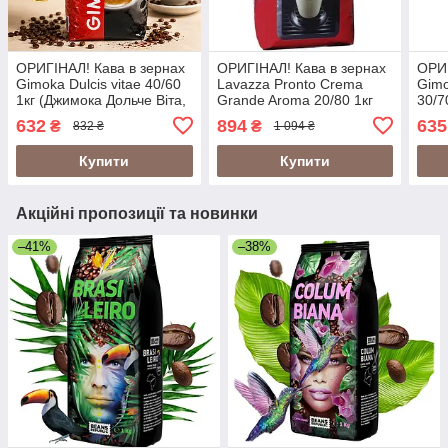
ОРИГІНАЛ! Кава в зернах
ОРИГІНАЛ! Кава в зернах
ОРИГ
Gimoka Dulcis vitae 40/60
Lavazza Pronto Crema
Gimo
1кг (Джимока Дольче Віта,
Grande Aroma 20/80 1кг
30/7
Gimoka Dolce Vita, Gimoka
Італія (Lavazza Pronta,
632
894
635
₴
₴
832 ₴
1 094 ₴
Dulcisvitae), Італія
Лавацца Пронто крема)
Купити
Купити
Акційні пропозиції та новинки
–41%
–38%