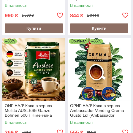
Espresso), 60% арабіка/40%
В наявності
В наявності
робуста
990
844
₴
₴
1 590 ₴
1 344 ₴
Купити
Купити
–35%
Оригінал
–35%
ОИГІНАЛ! Кава в зернах
ОРИГІНАЛ! Кава в зернах
Melitta AUSLESE Ganze
Ambassador Vending Crema
Bohnen 500 г Німеччина
Gusto 1кг (Ambassador
Crema Gusto Vending)
В наявності
В наявності
369
555
₴
₴
569 ₴
855 ₴