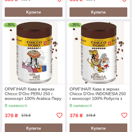
Купити
Купити
–35%
–35%
ОРИГІНАЛ! Кава в зернах
ОРИГІНАЛ! Кава в зернах
Chicco D'Oro PERU 250 г
Chicco D'Oro INDONESIA 250
моносорт 100% Arabica Перу
г моносорт 100% Робуста з
у металевій банці
вулканічних ґрунтів Індонезії
В наявності
В наявності
(Швейцарія)
у банці (Швейцарія)
376
376
₴
₴
576 ₴
576 ₴
Купити
Купити