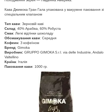
Походження зерен — Південна Америка.
Кава Джимока Гран Гала упакована у вакуумне паковання зі
спеціальним клапаном
Тип кави
: Зерновій каві
Склад
: 40% Арабіка, 60% Робуста
Смак
: Легкі відтінки шоколаду
Обсмажування кави
: Середня
Кофеин
: З кофеїном
Бренд
: Gimoka
Виробник:
GRUPPO GIMOKA S.r.l. via delle Industrie, Andalo
Valtellino
Країна
: Італія
Паковання кави
: 1000 гр.