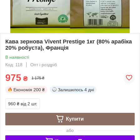
Кава зернова Vivent Prestige 1кг (80% арабіка
20% робуста), Франція
В наявності
Код: 118
Опт і роздріб
975
₴
1 175 ₴
Економія
200 ₴
Залишилось
4 дні
960 ₴
від 2 шт.
Купити
або