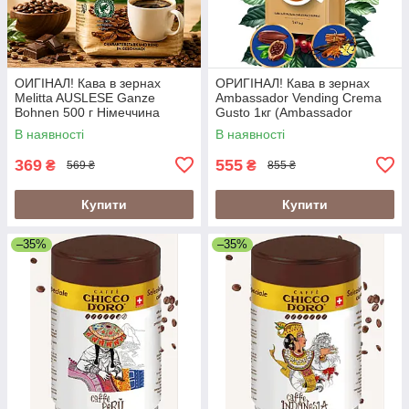
ОИГІНАЛ! Кава в зернах
ОРИГІНАЛ! Кава в зернах
Melitta AUSLESE Ganze
Ambassador Vending Crema
Bohnen 500 г Німеччина
Gusto 1кг (Ambassador
Crema Gusto Vending)
В наявності
В наявності
369
555
₴
₴
569 ₴
855 ₴
Купити
Купити
–35%
–35%