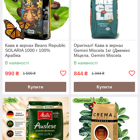
Кава в зернах Beans Republic
Оригінал! Кава в зернах
SOLARIA 1000 г 100%
Gemini Miscela 1кг (Джеміні
Арабіка
Міцела, Gemini Miscela
Espresso), 60% арабіка/40%
В наявності
В наявності
робуста
990
844
₴
₴
1 590 ₴
1 344 ₴
Купити
Купити
–35%
Оригінал
–35%