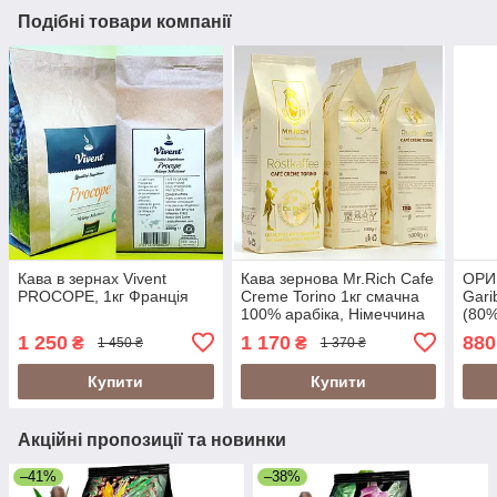
Подібні товари компанії
Кава в зернах Vivent
Кава зернова Mr.Rich Cafe
ОРИГ
PROCOPE, 1кг Франція
Creme Torino 1кг смачна
Gari
100% арабіка, Німеччина
(80%
робу
1 250
1 170
880
₴
₴
1 450 ₴
1 370 ₴
Купити
Купити
Акційні пропозиції та новинки
–41%
–38%