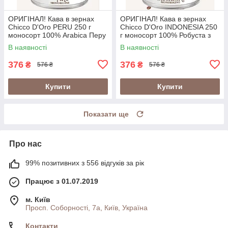
ОРИГІНАЛ! Кава в зернах
ОРИГІНАЛ! Кава в зернах
Chicco D'Oro PERU 250 г
Chicco D'Oro INDONESIA 250
моносорт 100% Arabica Перу
г моносорт 100% Робуста з
у металевій банці
вулканічних ґрунтів Індонезії
В наявності
В наявності
(Швейцарія)
у банці (Швейцарія)
376
376
₴
₴
576 ₴
576 ₴
Купити
Купити
Показати ще
Про нас
99% позитивних з 556 відгуків за рік
Працює з 01.07.2019
м. Київ
Просп. Соборності, 7а, Київ, Україна
Контакти