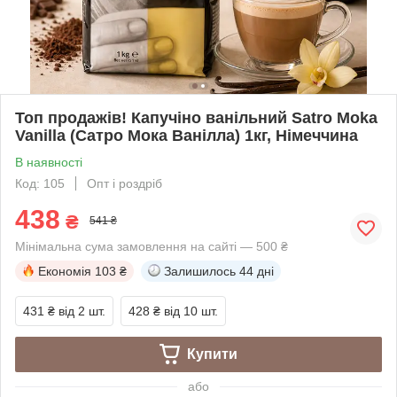
Топ продажів! Капучіно ванільний Satro Moka
Vanilla (Сатро Мока Ванілла) 1кг, Німеччина
В наявності
Код: 105
Опт і роздріб
438
₴
541 ₴
Мінімальна сума замовлення на сайті — 500 ₴
Економія
103 ₴
Залишилось
44 дні
431 ₴
від 2 шт.
428 ₴
від 10 шт.
Купити
або