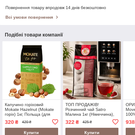
Повернення товару впродовж 14 днів безкоштовно
Всі умови повернення
Подібні товари компанії
Капучино горіховий
ТОП ПРОДАЖІВ!
ОРИГ
Mokate Hazelnut (Mokate
Розчинний чай Satro
Move
горіх) 1кг, Польща (для
Малина 1кг (Німеччина),
100%
кавомашин та вендінгу)
чай для вендинга та
ТОП
320
322
938
₴
₴
420 ₴
425 ₴
кавомашин (Satro
Raspberry Instant Tea 1000
Купити
Купити
g)