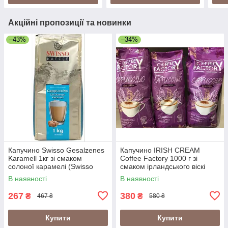
Акційні пропозиції та новинки
–43%
–34%
Капучино Swisso Gesalzenes
Капучино IRISH CREAM
Karamell 1кг зі смаком
Coffee Factory 1000 г зі
солоної карамелі (Swisso
смаком ірландського віскі
Cappuccino Gesalzenes
(Coffee Factory Cappuccino
В наявності
В наявності
Karamell)
Irish Cream 1кг)
267
380
₴
₴
467 ₴
580 ₴
Купити
Купити