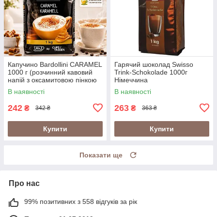
Капучино Bardollini CARAMEL
Гарячий шоколад Swisso
1000 г (розчинний кавовий
Trink-Schokolade 1000г
напій з оксамитовою пінкою
Німеччина
Bardollini Cappuccino
В наявності
В наявності
Caramel)
242
263
₴
₴
342 ₴
363 ₴
Купити
Купити
Показати ще
Про нас
99% позитивних з 558 відгуків за рік