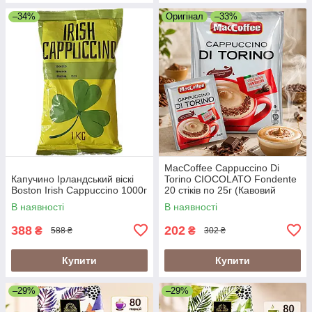
–34%
Оригінал
–33%
MacCoffee Cappuccino Di
Капучино Ірландський віскі
Torino CIOCOLATO Fondente
Boston Irish Cappuccino 1000г
20 стіків по 25г (Кавовий
напій Maccoffee di Torino
В наявності
В наявності
Ciocolato)
388
202
₴
₴
588 ₴
302 ₴
Купити
Купити
–29%
–29%