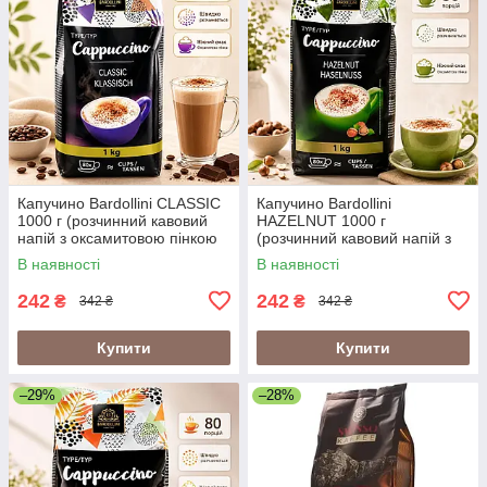
Капучино Bardollini CLASSIC
Капучино Bardollini
1000 г (розчинний кавовий
HAZELNUT 1000 г
напій з оксамитовою пінкою
(розчинний кавовий напій з
Bardollini Cappuccino Classic)
оксамитовою пінкою
В наявності
В наявності
Bardollini Cappuccino
Hazelenut)
242
242
₴
₴
342 ₴
342 ₴
Купити
Купити
–29%
–28%