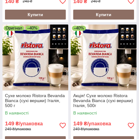
140
140
₴
₴
240 ₴
240 ₴
Купити
Купити
Оригінал
–40%
–40%
Сухе молоко Ristora Bevanda
Акція! Сухе молоко Ristora
Bianca (сухі вершки) Італія,
Bevanda Bianca (сухі вершки)
500 г
Італія, 500г
В наявності
В наявності
149
149
₴/упаковка
₴/упаковка
249 ₴/упаковка
249 ₴/упаковка