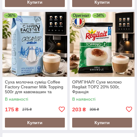
Купити
Купити
–36%
Оригінал
–34%
Суха молочна суміш Coffee
ОРИГІНАЛ! Сухе молоко
Factory Creamer Milk Topping
Regilait TOP2 20% 500г,
500г для кавомашин та
Франція
вендингу (сухе молоко
В наявності
В наявності
вершки Coffee Factory
Creamer)
175
203
₴
₴
275 ₴
306 ₴
Купити
Купити