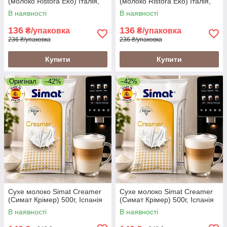
(молоко Ristora Eko) Італія,
(молоко Ristora Eko) Італія,
500г
500г
В наявності
В наявності
136
136
₴/упаковка
₴/упаковка
236 ₴/упаковка
236 ₴/упаковка
Купити
Купити
Оригінал
–42%
–42%
Сухе молоко Simat Creamer
Сухе молоко Simat Creamer
(Симат Крімер) 500г, Іспанія
(Симат Крімер) 500г, Іспанія
В наявності
В наявності