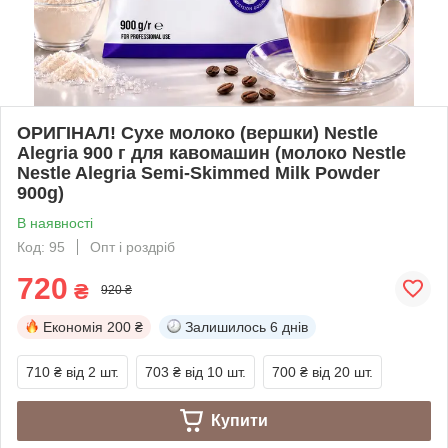
ОРИГІНАЛ! Сухе молоко (вершки) Nestle
Alegria 900 г для кавомашин (молоко Nestle
Nestle Alegria Semi-Skimmed Milk Powder
900g)
В наявності
Код: 95
Опт і роздріб
720
₴
920 ₴
Економія
200 ₴
Залишилось
6 днів
710 ₴
від 2 шт.
703 ₴
від 10 шт.
700 ₴
від 20 шт.
Купити