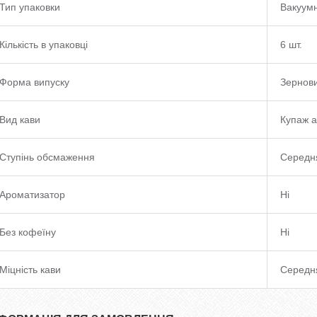
Тип упаковки
Вакуумн
Кількість в упаковці
6 шт.
Форма випуску
Зернов
Вид кави
Купаж а
Ступінь обсмаження
Середн
Ароматизатор
Ні
Без кофеїну
Ні
Міцність кави
Середн