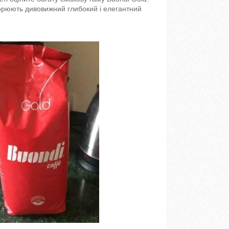
творюють дивовижний глибокий і елегантний