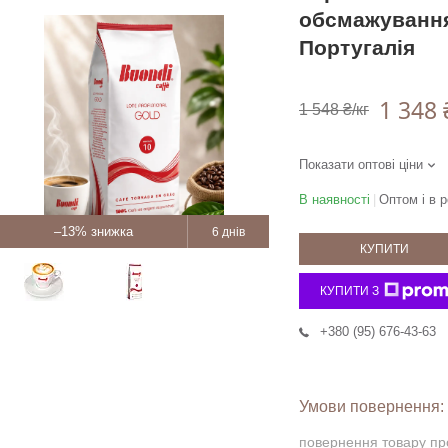
обсмажування 
Португалія
1 348 
1 548 ₴/кг
Показати оптові ціни
В наявності
Оптом і в р
–13%
6 днів
КУПИТИ
КУПИТИ З
+380 (95) 676-43-63
повернення товару пр