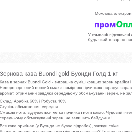
У компанії підключені
будь-який товар не по
Зернова кава Buondi gold Буонди Голд 1 кг
Кава в зернах Buondi Gold - виграшна суміш кращих зерен арабіки і р
Неперевершений повний смак з помірною гірчинкою порадує справжн
аромат, отриманий завдяки середньому обсмажуванні зерен, не з
Склад: Арабіка 60% і Робуста 40%
Ступінь обсмаження: середня
Смакові ноти: відчувається легка гірчинка і ноти какао. Чудовий ін
середньому обсмажуванні зерен, не залишить байдужим!
Вся кава оригінал (у Буонди не буває підробок), завжди свіже.
Віддаєте перевагу справжньому міцному еспрессо? Тоді ви по гіднос