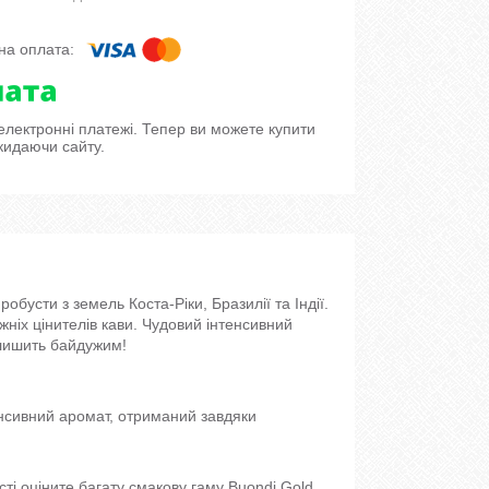
 електронні платежі. Тепер ви можете купити
кидаючи сайту.
обусти з земель Коста-Ріки, Бразилії та Індії.
іх цінителів кави. Чудовий інтенсивний
алишить байдужим!
тенсивний аромат, отриманий завдяки
ті оціните багату смакову гаму Buondi Gold.