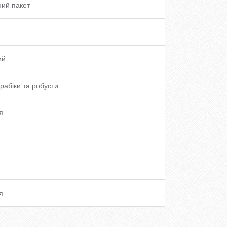
ий пакет
ий
рабіки та робусти
я
я